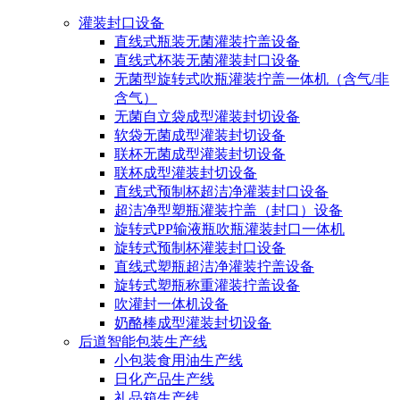
灌装封口设备
直线式瓶装无菌灌装拧盖设备
直线式杯装无菌灌装封口设备
无菌型旋转式吹瓶灌装拧盖一体机（含气/非
含气）
无菌自立袋成型灌装封切设备
软袋无菌成型灌装封切设备
联杯无菌成型灌装封切设备
联杯成型灌装封切设备
直线式预制杯超洁净灌装封口设备
超洁净型塑瓶灌装拧盖（封口）设备
旋转式PP输液瓶吹瓶灌装封口一体机
旋转式预制杯灌装封口设备
直线式塑瓶超洁净灌装拧盖设备
旋转式塑瓶称重灌装拧盖设备
吹灌封一体机设备
奶酪棒成型灌装封切设备
后道智能包装生产线
小包装食用油生产线
日化产品生产线
礼品箱生产线