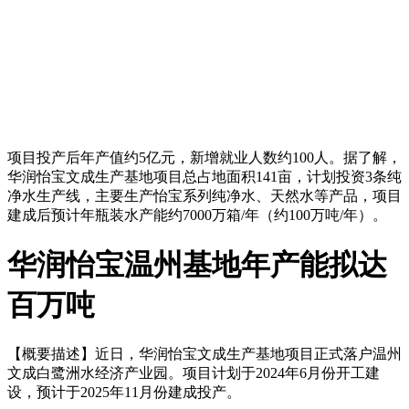
项目投产后年产值约5亿元，新增就业人数约100人。据了解，
华润怡宝文成生产基地项目总占地面积141亩，计划投资3条纯
净水生产线，主要生产怡宝系列纯净水、天然水等产品，项目
建成后预计年瓶装水产能约7000万箱/年（约100万吨/年）。
华润怡宝温州基地年产能拟达
百万吨
【概要描述】
近日，华润怡宝文成生产基地项目正式落户温州
文成白鹭洲水经济产业园。项目计划于2024年6月份开工建
设，预计于2025年11月份建成投产。