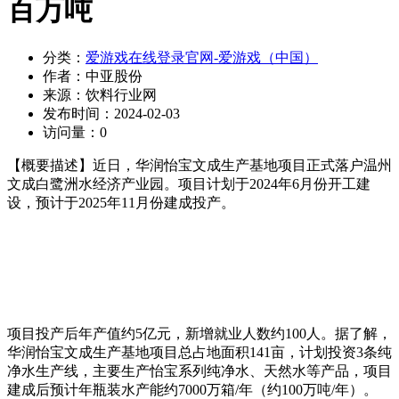
百万吨
分类：
爱游戏在线登录官网-爱游戏（中国）
作者：
中亚股份
来源：
饮料行业网
发布时间：
2024-02-03
访问量：
0
【概要描述】
近日，华润怡宝文成生产基地项目正式落户温州
文成白鹭洲水经济产业园。项目计划于2024年6月份开工建
设，预计于2025年11月份建成投产。
项目投产后年产值约5亿元，新增就业人数约100人。据了解，
华润怡宝文成生产基地项目总占地面积141亩，计划投资3条纯
净水生产线，主要生产怡宝系列纯净水、天然水等产品，项目
建成后预计年瓶装水产能约7000万箱/年（约100万吨/年）。